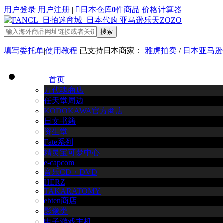
用户登录
用户注册
|

日本仓库
0
件商品
价格计算器
搜索
填写委托单
|
使用教程
已支持日本商家：
雅虎拍卖
/
日本亚马逊
首页
万代魂商店
任天堂周边
KODOKAWA官方商店
日文书籍
资生堂
Fate系列
精灵宝可梦中心
e-capcom
音乐CD・DVD
HERZ
TAKARATOMY
ebten商店
影像类
电子游戏主机