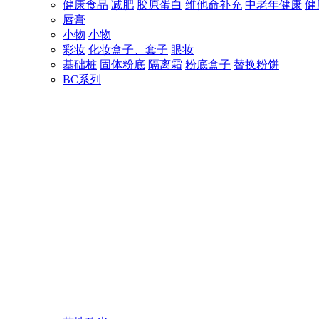
健康食品
减肥
胶原蛋白
维他命补充
中老年健康
健
唇膏
小物
小物
彩妆
化妆盒子、套子
眼妆
基础桩
固体粉底
隔离霜
粉底盒子
替换粉饼
BC系列