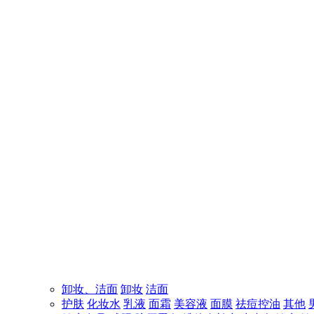
卸妆、洁面
卸妆
洁面
护肤
化妆水
乳液
面霜
美容液
面膜
祛痘控油
其他