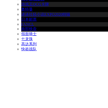
游戏王OCG卡牌
奥特曼
讲谈社轻小说EXPO2020特辑
日本邮票
FANCL
南部铁壶
假面骑士
七龙珠
高达系列
快盗战队