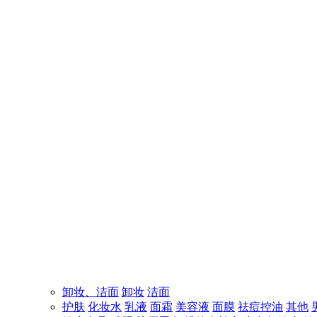
卸妆、洁面
卸妆
洁面
护肤
化妆水
乳液
面霜
美容液
面膜
祛痘控油
其他