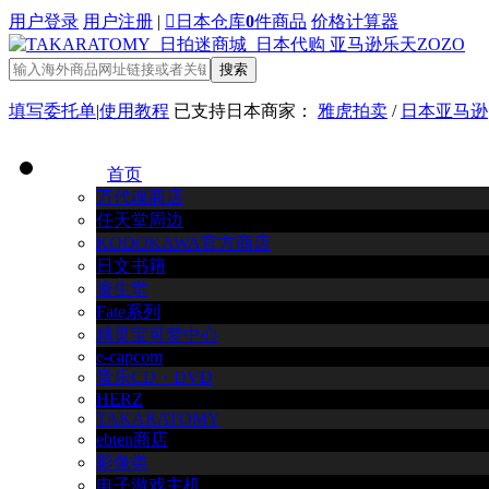
用户登录
用户注册
|

日本仓库
0
件商品
价格计算器
搜索
填写委托单
|
使用教程
已支持日本商家：
雅虎拍卖
/
日本亚马逊
首页
万代魂商店
任天堂周边
KODOKAWA官方商店
日文书籍
资生堂
Fate系列
精灵宝可梦中心
e-capcom
音乐CD・DVD
HERZ
TAKARATOMY
ebten商店
影像类
电子游戏主机