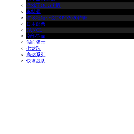
游戏王OCG卡牌
奥特曼
讲谈社轻小说EXPO2020特辑
日本邮票
FANCL
南部铁壶
假面骑士
七龙珠
高达系列
快盗战队