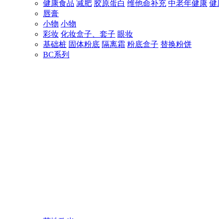
健康食品
减肥
胶原蛋白
维他命补充
中老年健康
健
唇膏
小物
小物
彩妆
化妆盒子、套子
眼妆
基础桩
固体粉底
隔离霜
粉底盒子
替换粉饼
BC系列