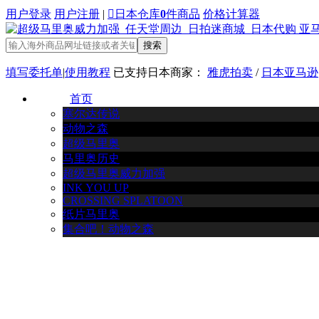
用户登录
用户注册
|

日本仓库
0
件商品
价格计算器
搜索
填写委托单
|
使用教程
已支持日本商家：
雅虎拍卖
/
日本亚马逊
首页
塞尔达传说
动物之森
超级马里奥
马里奥历史
超级马里奥威力加强
INK YOU UP
CROSSING SPLATOON
纸片马里奥
集合吧！动物之森