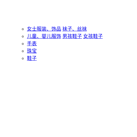
女士服装、饰品
袜子、丝袜
儿童、婴儿服饰
男孩鞋子
女孩鞋子
手表
珠宝
鞋子