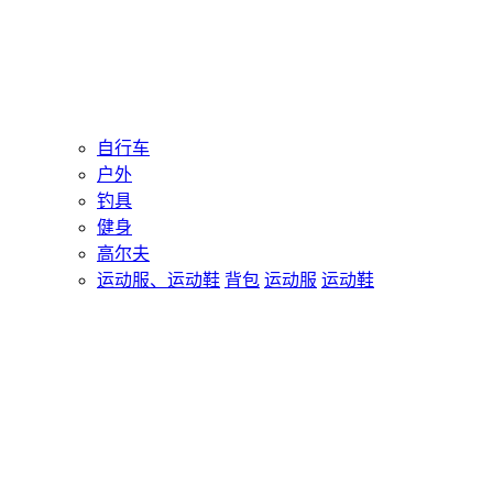
自行车
户外
钓具
健身
高尔夫
运动服、运动鞋
背包
运动服
运动鞋