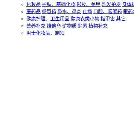
化妆品
护肤、基础化妆
彩妆、美甲
洗发护发
身体
医药品
感冒药
鼻水、鼻炎
止痛
口腔、咽喉药
眼药
健康护理、卫生用品
健康衣类小物
指甲钳
其它
营养补充
维他命
矿物质
酵素
植物补充
男士化妆品、剃须