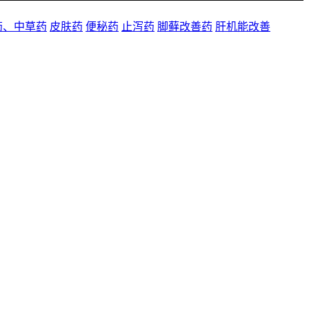
药、中草药
皮肤药
便秘药
止泻药
脚藓改善药
肝机能改善