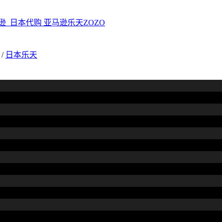
/
日本乐天