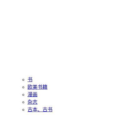
书
欧美书籍
漫画
杂志
古本、古书