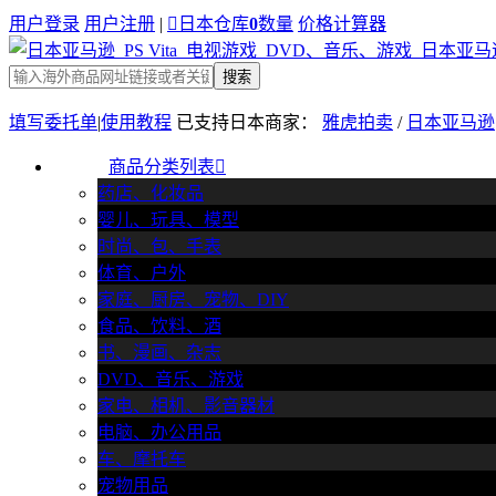
用户登录
用户注册
|

日本仓库
0
数量
价格计算器
搜索
填写委托单
|
使用教程
已支持日本商家：
雅虎拍卖
/
日本亚马逊
商品分类列表

药店、化妆品
婴儿、玩具、模型
时尚、包、手表
体育、户外
家庭、厨房、宠物、DIY
食品、饮料、酒
书、漫画、杂志
DVD、音乐、游戏
家电、相机、影音器材
电脑、办公用品
车、摩托车
宠物用品