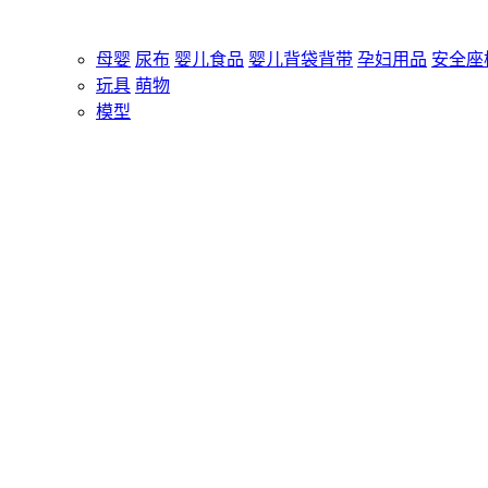
母婴
尿布
婴儿食品
婴儿背袋背带
孕妇用品
安全座
玩具
萌物
模型