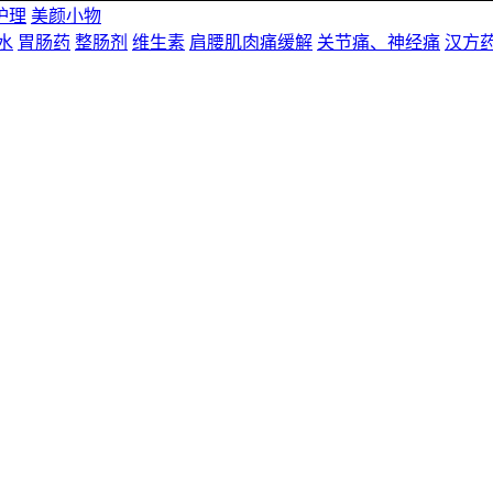
护理
美颜小物
水
胃肠药
整肠剂
维生素
肩腰肌肉痛缓解
关节痛、神经痛
汉方